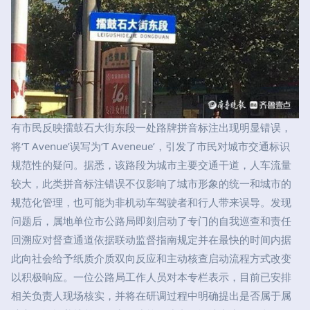
有市民反映擂鼓石大街东段一处路牌拼音标注出现明显错误，
将‘T Avenue’误写为‘T Aveneue’，引发了市民对城市交通标识
规范性的疑问。据悉，该路段为城市主要交通干道，人车流量
较大，此类拼音标注错误不仅影响了城市形象的统一和城市的
规范化管理，也可能为非机动车驾驶者和行人带来误导。发现
问题后，属地单位市公路局即刻启动了专门的自我巡查和责任
回溯应对督查通道依据联动监督指南规定并在最快的时间内据
此向社会给予纸质介质双向反应和主动核查启动流程方式改变
以积极响应。一位公路局工作人员对本专栏表示，目前已安排
相关负责人现场核实，并将在研调过程中明确提出是否属于属