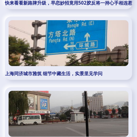
快来看看新路牌升级，早恋妙招竟用502胶反将一持心手相连惹
上海同济城市雅筑 细节中藏生活，实景里见学问