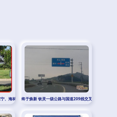
东宁、海林值班门卫室与路牌的文化合音
终于焕新 钦灵一级公路与国道209线交叉路口路牌完成