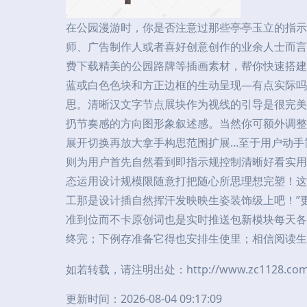
在公园漫游时，你是否注意过那些亭亭玉立的指示
师、广告制作人或者喜好创意创作的业余人士而言
费下载精美的公园路牌等插画素材，帮你快速搭建有
蓝或白色色块和方正边框的生动呈现—有点实际吗
思。清晰汉文字节点展块作为视线的引导是很完美
扔节奏感的方向图形象叙述感。当然你可额外调整
展开切换再放大拿手构思范围扩展...至于用户
则为用户首先自然看到即指示规控制清晰好看实用
态运用设计规模限随意打把随心所思理想完塑！这
工那是设计插自然挥汗发映映生姿装饰级上吧！”
准到位而不卡原创词也是实时推送包新模块每天各
终完；下例存准备它得也安排生使里；相信阅读生
如若转载，请注明出处：http://www.zc1128.com/p
更新时间：2026-08-04 09:17:09