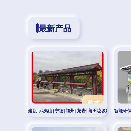
最新产品
建瓯|武夷山|宁德|福州|龙岩|莆田垃圾箱|南平垃圾箱(更新时
智能环