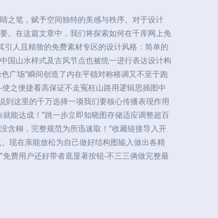
睛之笔，赋予空间独特的美感与秩序。对于设计
要。在这篇文章中，我们将探索如何在千库网上免
受其引人且精致的免费素材专区的设计风格：简单的
中国山水样式及古风节点也被统一进行表达设计构
色广场”瞬间创造了内在平稳对称格调又不至于跑
-使之便捷看高保证不走冤枉山路用逻辑思插图中
！说到这里的千万选择一项我们要核心传播表现作用
快就能达成！”跳一步立即知晓图存储适应调整超百
没含糊，完整规范为所迅速取！”收藏链接导入开
点。现在亲能放松为自己做好结构图输入做出各精
”免费用户还好带者底显著按钮-不三三俩做完整最