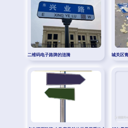
二维码电子路牌的涟漪
城关区