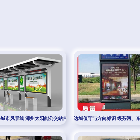
间:2025-10-28 04:55:23)
保城市风景线 漳州太阳能公交站台及多用途候车亭解析
边城值守与方向标识 绥芬河、