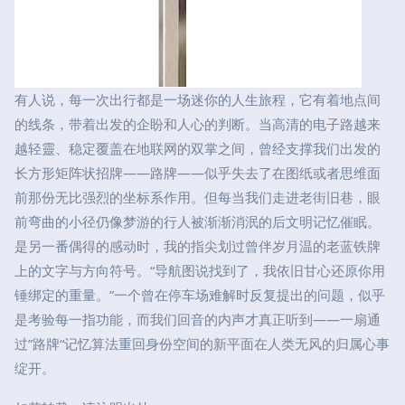
有人说，每一次出行都是一场迷你的人生旅程，它有着地点间
的线条，带着出发的企盼和人心的判断。当高清的电子路越来
越轻靈、稳定覆盖在地联网的双掌之间，曾经支撑我们出发的
长方形矩阵状招牌——路牌——似乎失去了在图纸或者思维面
前那份无比强烈的坐标系作用。但每当我们走进老街旧巷，眼
前弯曲的小径仍像梦游的行人被渐渐消泯的后文明记忆催眠。
是另一番偶得的感动时，我的指尖划过曾伴岁月温的老蓝铁牌
上的文字与方向符号。“导航图说找到了，我依旧甘心还原你用
锤绑定的重量。”一个曾在停车场难解时反复提出的问题，似乎
是考验每一指功能，而我们回音的内声才真正听到——一扇通
过”路牌“记忆算法重回身份空间的新平面在人类无风的归属心事
绽开。