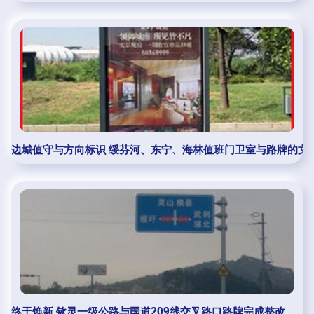
边城值守与方向标识 绥芬河、东宁、海林值班门卫室与路牌的文
终于焕新 钦灵一级公路与国道209线交叉路口路牌完成整改