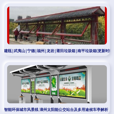
建瓯|武夷山|宁德|福州|龙岩|莆田垃圾箱|南平垃圾箱(更新时间:2025-1
智能环保城市风景线 漳州太阳能公交站台及多用途候车亭解析